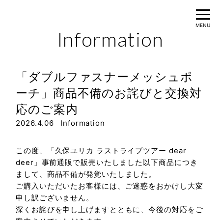
MENU
Information
Home
「ダブルファスナーメッシュポ
Information
ーチ」商品不備のお詫びと交換対
応のご案内
Profile
2026.4.06
Information
Movie
Discography
この度、「久保ユリカ ラストライブツアー dear
deer」事前通販で販売いたしました以下商品につき
Live
まして、商品不備が発覚いたしました。
ご購入いただいたお客様には、ご迷惑をおかけし大変
申し訳ございません。
深くお詫びを申し上げますとともに、今後の対応をご